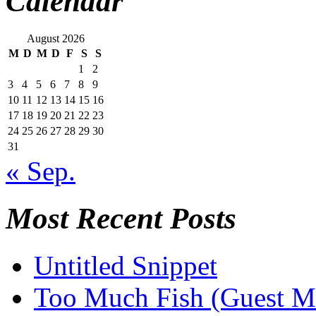
Calendar
August 2026
M
D
M
D
F
S
S
1
2
3
4
5
6
7
8
9
10
11
12
13
14
15
16
17
18
19
20
21
22
23
24
25
26
27
28
29
30
31
« Sep.
Most Recent Posts
Untitled Snippet
Too Much Fish (Guest M