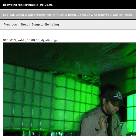
Browsing /gallery/kubik_05.09.06
Lao Wu, Eltron & Superpositioners @ Kubik // Berlin, 05.09.06 // All pictures © Daniel Fersch
Previous
|
Next
|
Jump to file listing
013: 013_kubik_05.09.06_dj_eltron.jpg