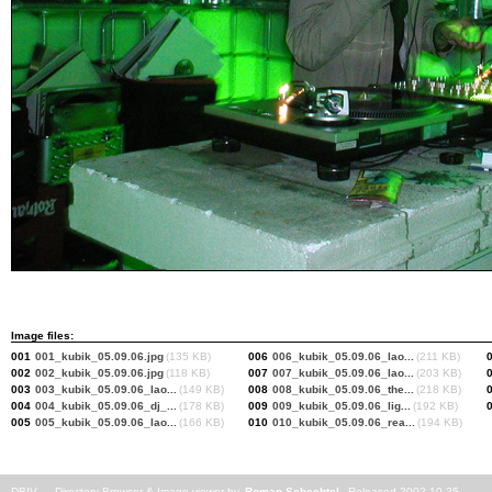
Image files:
001
001_kubik_05.09.06.jpg
(135 KB)
006
006_kubik_05.09.06_lao...
(211 KB)
002
002_kubik_05.09.06.jpg
(118 KB)
007
007_kubik_05.09.06_lao...
(203 KB)
003
003_kubik_05.09.06_lao...
(149 KB)
008
008_kubik_05.09.06_the...
(218 KB)
004
004_kubik_05.09.06_dj_...
(178 KB)
009
009_kubik_05.09.06_lig...
(192 KB)
005
005_kubik_05.09.06_lao...
(166 KB)
010
010_kubik_05.09.06_rea...
(194 KB)
DBIV — Directory Browser & Image viewer by
Roman Schechtel
. Released 2002-10-25