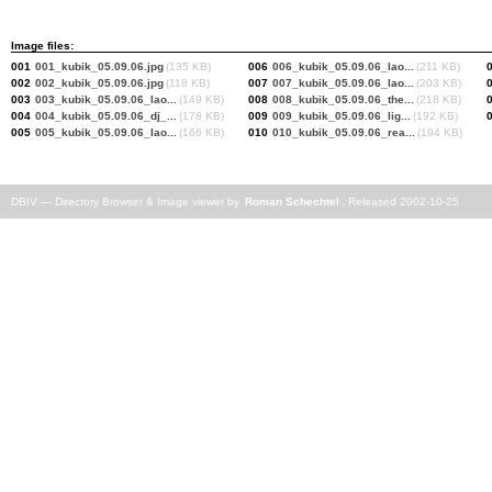
Image files:
001
001_kubik_05.09.06.jpg
(135 KB)
006
006_kubik_05.09.06_lao...
(211 KB)
002
002_kubik_05.09.06.jpg
(118 KB)
007
007_kubik_05.09.06_lao...
(203 KB)
003
003_kubik_05.09.06_lao...
(149 KB)
008
008_kubik_05.09.06_the...
(218 KB)
004
004_kubik_05.09.06_dj_...
(178 KB)
009
009_kubik_05.09.06_lig...
(192 KB)
005
005_kubik_05.09.06_lao...
(166 KB)
010
010_kubik_05.09.06_rea...
(194 KB)
DBIV — Directory Browser & Image viewer by
Roman Schechtel
. Released 2002-10-25