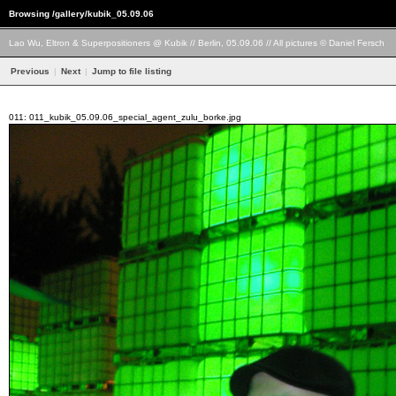
Browsing /gallery/kubik_05.09.06
Lao Wu, Eltron & Superpositioners @ Kubik // Berlin, 05.09.06 // All pictures © Daniel Fersch
Previous
|
Next
|
Jump to file listing
011: 011_kubik_05.09.06_special_agent_zulu_borke.jpg